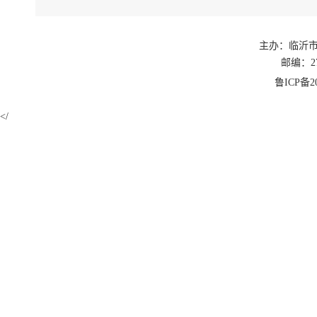
主办：临沂
邮编：27
鲁ICP备20
</
如果您无法
下载免费
下载免费
下载此
PD