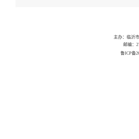
主办：临沂
邮编：27
鲁ICP备20