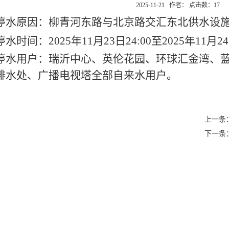
2025-11-21 作者： 点击数：
17
停水原因：柳青河东路与北京路交汇东北供水设
停水时间：
2025
年
11
月
23
日
24:00
至
2025
年
11
月
24
停水用户：瑞沂中心、英伦花园、环球汇金湾、
排水处、广播电视塔全部自来水用户。
上一条：
下一条