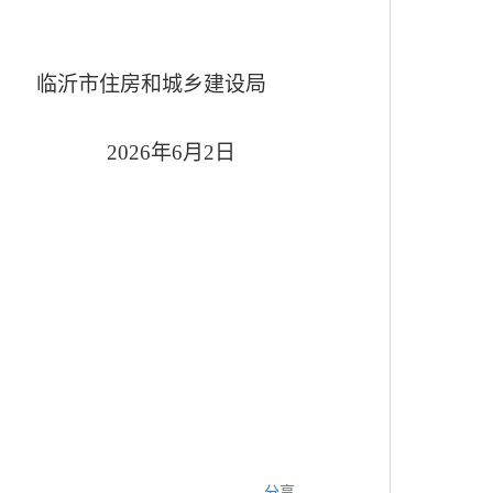
临沂市住房和城乡建设局
202
6
年
6
月
2
日
分享