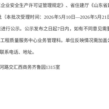
业安全生产许可证管理规定》、省住建厅《山东省
批（本批次受理时间：
202
6
年
5
月
10
日
—202
6
年
5
月
21
果进行公示。公示发布之日起
7日内，如有不同意见需
全工程质量服务中心业务管理科。单位反映情况需加盖
联系电话、地址。
河路交汇西商务齐鲁园
1315室