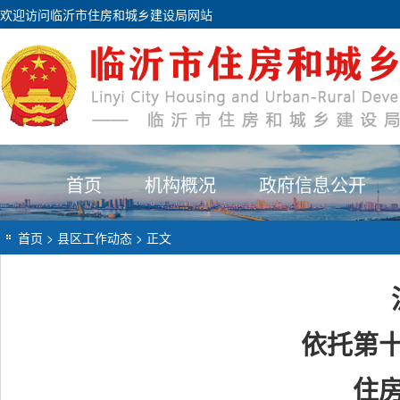
欢迎访问临沂市住房和城乡建设局网站
首页
机构概况
政府信息公开
首页
>
县区工作动态
> 正文
依托第
住