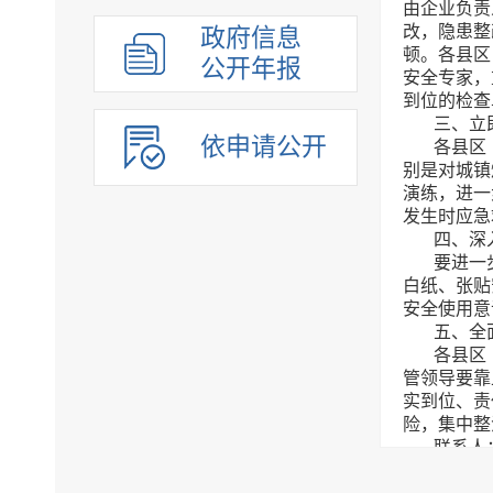
由企业负责
组织管理
改，隐患整
政府信息
顿。各县区
应急管理
公开年报
安全专家，
决策公开
到位的检查
行政权力
三、立
依申请公开
各县区
重点领域
别是对城镇
法制政府建设工作年报
演练，进一
发生时应急
公共企事业单位
四、深
要进一
白纸、张贴
安全使用意
五、全
各县区
管领导要靠
实到位、责
险，集中整
联系人：
临沂市