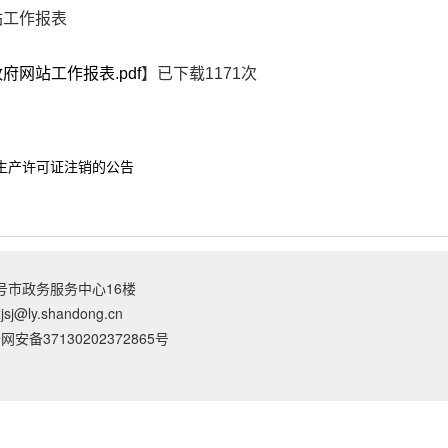
站工作报表
府网站工作报表.pdf
】已下载
1171
次
生产许可证注销的公告
号市政务服务中心16楼
xjsj@ly.shandong.cn
网安备37130202372865号