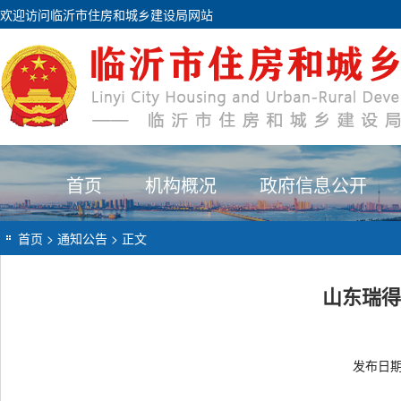
欢迎访问临沂市住房和城乡建设局网站
首页
机构概况
政府信息公开
首页
>
通知公告
> 正文
山东瑞得
发布日期：