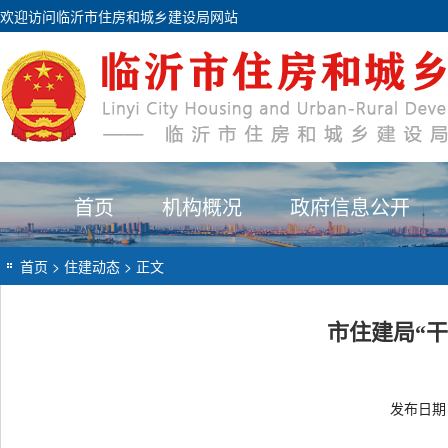
欢迎访问临沂市住房和城乡建设局网站
首页
机构概况
政府信息公开
首页
>
住建动态
> 正文
市住建局“
发布日期：2