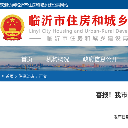
欢迎访问临沂市住房和城乡建设局网站
首页
机构概况
政府信息公开
首页
>
住建动态
> 正文
喜报！我市
发布日期：