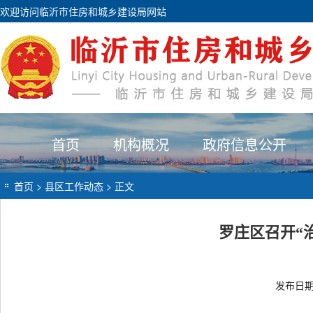
欢迎访问临沂市住房和城乡建设局网站
首页
机构概况
政府信息公开
首页
>
县区工作动态
> 正文
罗庄区召开“
发布日期：