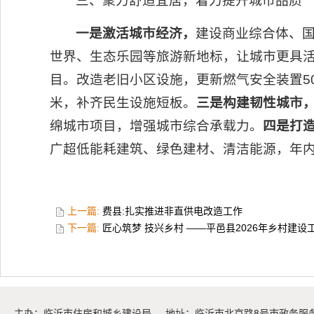
三、聚力舒适宜居，着力提升城市品质
一是激活城市经济，
建设商业综合体、
世界、生态乐园等旅游新地标，让城市更具
目。改造老旧小区设施，更新燃气安全装置500
米，补齐民生设施短板。
三是构建韧性城市
绵城市项目，增强城市综合承载力。
四是打
广超低能耗建筑、绿色建材、清洁能源，年内
上一篇:
费县:扎实推进非直供电改造工作
下一篇:
匠心筑梦 技兴乡村 ——平邑县2026年乡村建
主办：临沂市住房和城乡建设局
地址：临沂市北京路8号市政务服务