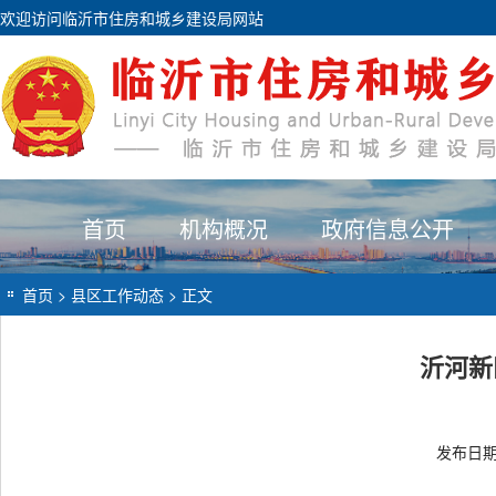
欢迎访问临沂市住房和城乡建设局网站
首页
机构概况
政府信息公开
首页
>
县区工作动态
> 正文
沂河新
发布日期：