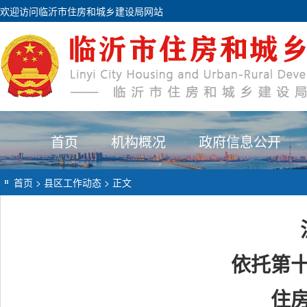
欢迎访问临沂市住房和城乡建设局网站
首页
机构概况
政府信息公开
首页
>
县区工作动态
> 正文
依托第
住