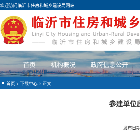
欢迎访问临沂市住房和城乡建设局网站
首页
机构概况
政府信息公开
首页
>
下载中心
> 正文
参建单位
发布日期：