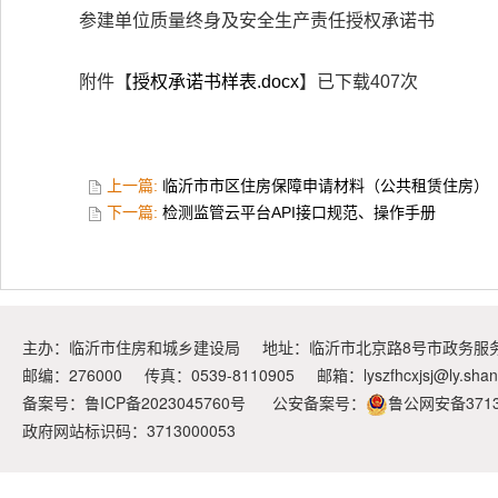
参建单位质量终身及安全生产责任授权承诺书
附件【
授权承诺书样表.docx
】已下载
407
次
上一篇:
临沂市市区住房保障申请材料（公共租赁住房）
下一篇:
检测监管云平台API接口规范、操作手册
主办：临沂市住房和城乡建设局
地址：临沂市北京路8号市政务服务
邮编：276000
传真：0539-8110905
邮箱：
lyszfhcxjsj@ly.sha
备案号：鲁ICP备2023045760号
公安备案号：
鲁公网安备37130
政府网站标识码：3713000053