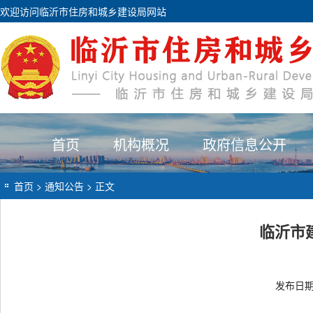
欢迎访问临沂市住房和城乡建设局网站
首页
机构概况
政府信息公开
首页
>
通知公告
> 正文
临沂市
发布日期：