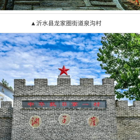
▲沂水县龙家圈街道泉沟村