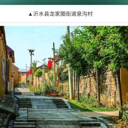
▲沂水县龙家圈街道泉沟村