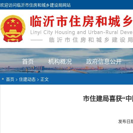
欢迎访问临沂市住房和城乡建设局网站
首页
机构概况
政府信息公开
首页
>
住建动态
> 正文
市住建局喜获“中
发布日期：