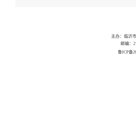
气事故的发
规行为。要
业要公开曝
三、时间安
主办：临沂
专项治理工
邮编：27
（一）部署
鲁ICP备20
范围、重点
（二）治理
理，严查违
（三）总结
长效机制。
四、工作要
（一）严格
“谁检查、