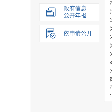
7
组织管理
政府信息
(
应急管理
公开年报
决策公开
(
行政权力
(
依申请公开
重点领域
(
法制政府建设工作年报
(
公共企事业单位
(
8
9
1