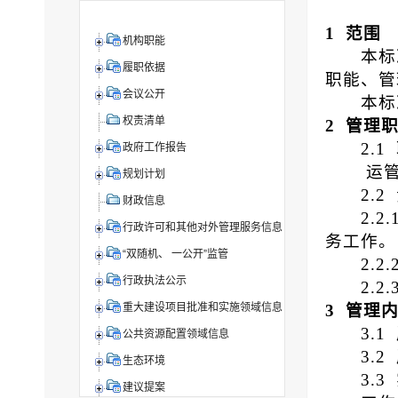
1 范围
机构职能
本标
履职依据
职能、管
会议公开
本标
权责清单
2
管理
2
.
政府工作报告
运
规划计划
2
.
财政信息
2
.2
行政许可和其他对外管理服务信息
务
工作。
“双随机、 一公开”监管
2
.2
行政执法公示
2
.2
3
管理
重大建设项目批准和实施领域信息
3.1
公共资源配置领域信息
3
.
2
生态环境
3
.
3
建议提案