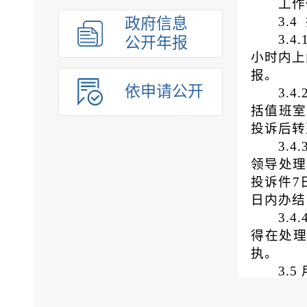
工作
组织管理
3
.
4
政府信息
应急管理
3
.
4.
公开年报
决策公开
小时内上
报
。
行政权力
依申请公开
3
.
4.
重点领域
括值班室
法制政府建设工作年报
投诉后转
公共企事业单位
3
.
4
.
领导处理
投诉件7
日内办结
3
.
4
.
得在处
执。
3
.
5
3
.
5.
进行测温