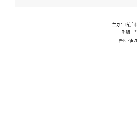
3
.
5
向用户讲
还要向用
主办：临沂
故障的投
邮编：27
用热常识
鲁ICP备20
3
.
5.
的故障、
3
.
6
3
.
6
象。
3
.
6
3
.
6
保密工作
3
.
7
3
.
7
日、举报
3
.
7