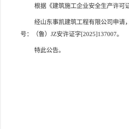
根据《建筑施工企业安全生产许可
经山东事凯建筑工程有限公司
申
请，
号：（鲁）JZ安许证字[202
5
]13
7007
。
特此公告。