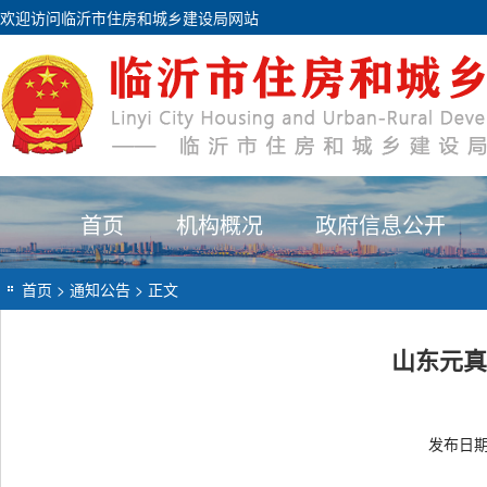
欢迎访问临沂市住房和城乡建设局网站
首页
机构概况
政府信息公开
首页
>
通知公告
> 正文
山东元真
发布日期：