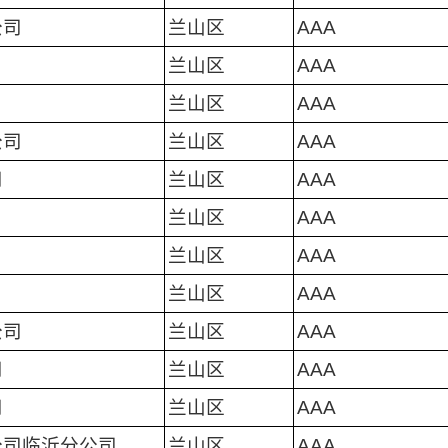
公司
兰山区
AAA
兰山区
AAA
兰山区
AAA
公司
兰山区
AAA
司
兰山区
AAA
兰山区
AAA
兰山区
AAA
兰山区
AAA
公司
兰山区
AAA
司
兰山区
AAA
司
兰山区
AAA
公司临沂分公司
兰山区
AAA