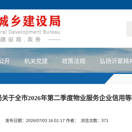
公开
机关党建
政策法规
弘扬沂蒙精
关于全市2026年第二季度物业服务企业信用
发布日期：2026/07/03 16:01:17 作者： 浏览次数：
371