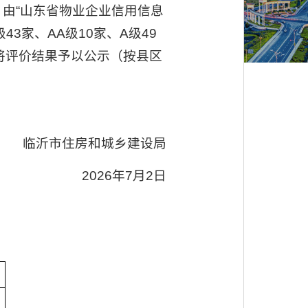
，由“山东省物业企业信用信息
3家、AA级10家、A级49
现将评价结果予以公示（按县区
临沂市住房和城乡建设局
2026年7月2日