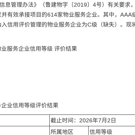
信息管理办法》（鲁建物字〔2019〕4号）有关要求
有效承接项目的614家物业服务企业。其中，AAA级4
余未纳入信用评价管理的物业服务企业为C级（缺失）。
物业服务企业信用等级 评价结果
务企业信用等级评价结果
截止时间：2026年7月2日
所属地区
信用等级