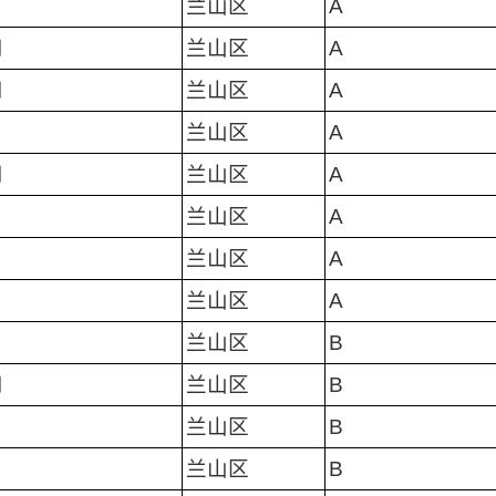
兰山区
A
司
兰山区
A
司
兰山区
A
兰山区
A
司
兰山区
A
兰山区
A
兰山区
A
兰山区
A
兰山区
B
司
兰山区
B
兰山区
B
兰山区
B