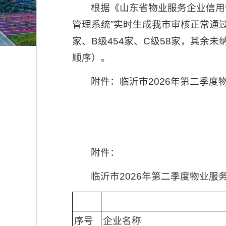
根据《山东省物业服务企业信用
管理系统”实时生成我市审核正常通过并
家、B级454家、C级58家，其
顺序）。
附件：临沂市2026年第二季度
附件：
临沂市2026年第二季度物业服
序号
企业名称