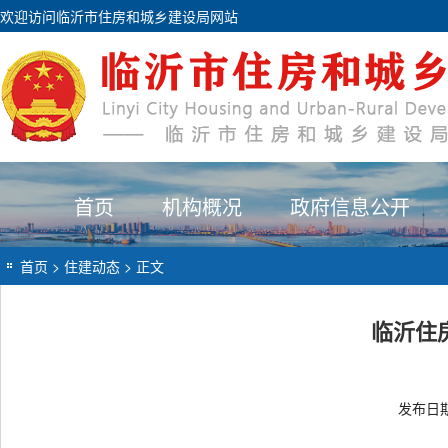
欢迎访问临沂市住房和城乡建设局网站
首页
机构概况
政府信息公开
首页
>
住建动态
> 正文
临沂住
发布日期：