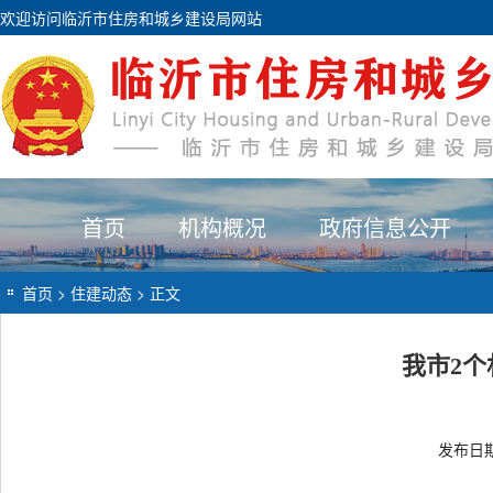
欢迎访问临沂市住房和城乡建设局网站
首页
机构概况
政府信息公开
首页
>
住建动态
> 正文
我市2
发布日期：