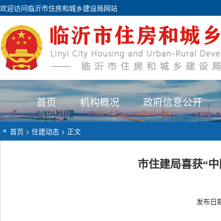
欢迎访问临沂市住房和城乡建设局网站
首页
机构概况
政府信息公开
首页
>
住建动态
> 正文
市住建局喜获“中
发布日期：