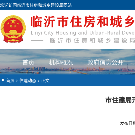
欢迎访问临沂市住房和城乡建设局网站
首页
机构概况
政府信息公开
首页
>
住建动态
> 正文
市住建局
发布日期：