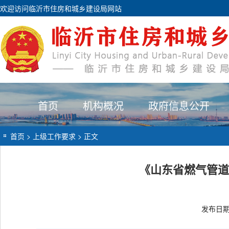
欢迎访问临沂市住房和城乡建设局网站
首页
机构概况
政府信息公开
首页
>
上级工作要求
> 正文
《山东省燃气管道
发布日期：