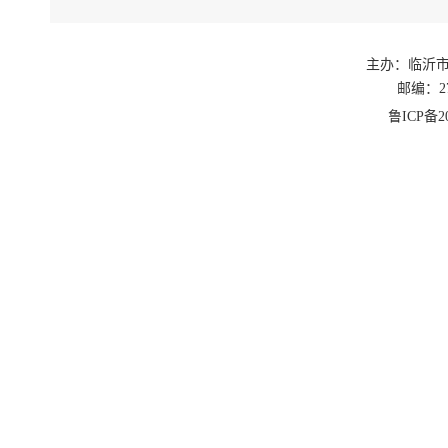
为进一
和城乡建设
主办：临沂
定本实施意
邮编：27
一、指
鲁ICP备20
坚持“
优化服务流
二、明
“以旧
的新建商品
“以旧
纠纷或居住
形，已结清
区域范围、
参与“
房折抵新房
旧房参与“