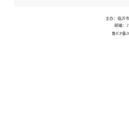
主办：临沂
邮编：27
鲁ICP备20