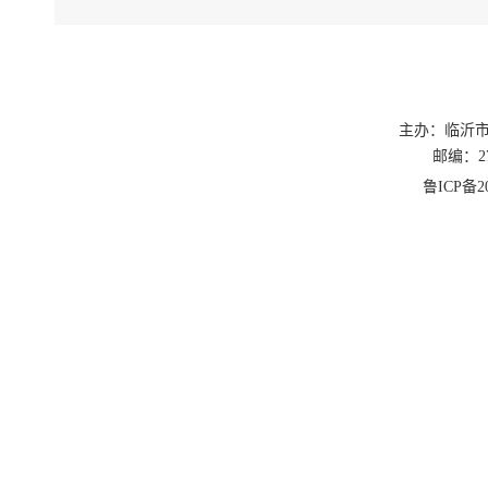
主办：临沂
邮编：27
鲁ICP备20