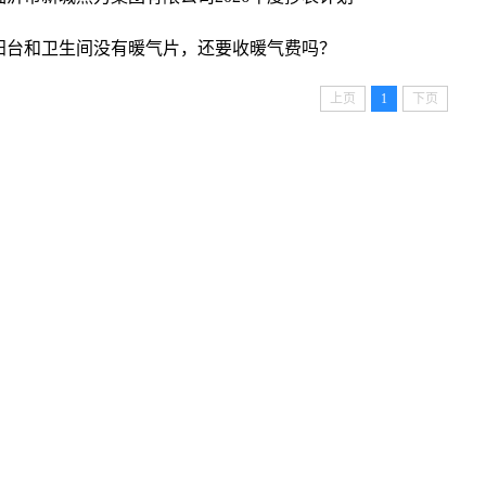
阳台和卫生间没有暖气片，还要收暖气费吗？
上页
1
下页