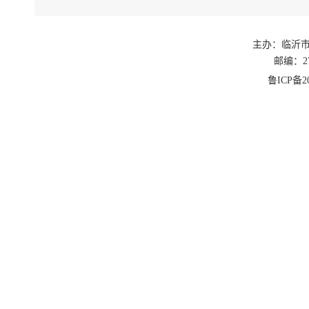
主办：临沂
邮编：27
鲁ICP备20