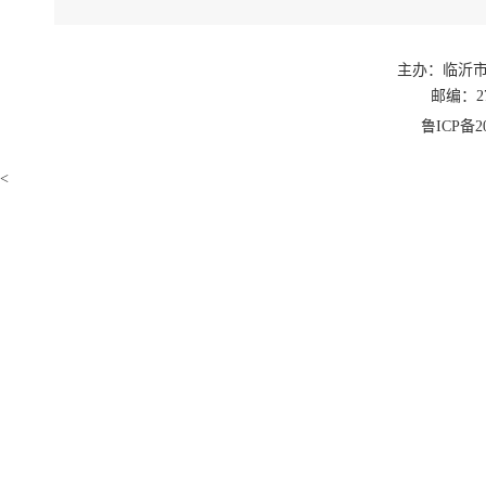
主办：临沂
邮编：27
鲁ICP备20
<