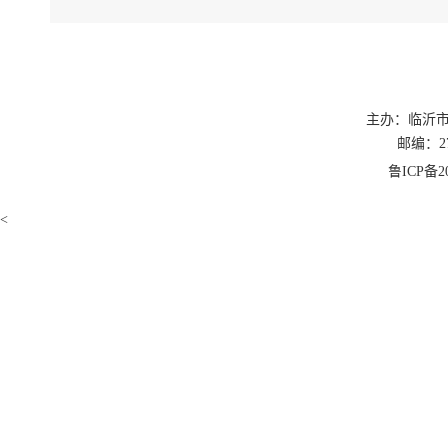
主办：临沂
邮编：27
鲁ICP备20
<