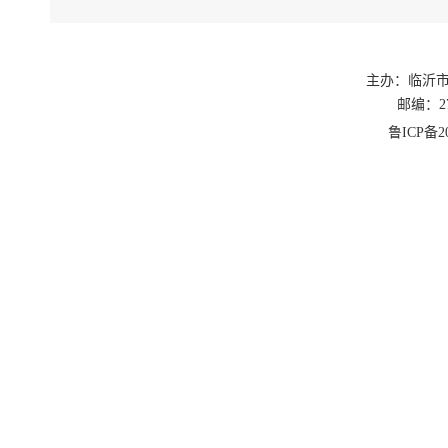
第
支机构
主办：临沂
本
邮编：27
鲁ICP备20
他人住
本
构。
本
本
程中产
第
评定
工
各